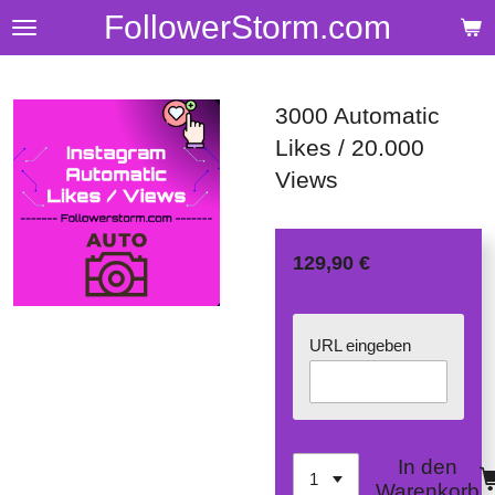
FollowerStorm.com
Zum
Hauptinhalt
springen
3000 Automatic
Likes / 20.000
Views
129,90 €
URL eingeben
In den
Warenkorb