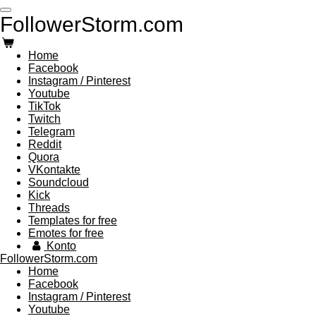
Zum
FollowerStorm.com
Hauptinhalt
springen
Home
Facebook
Instagram / Pinterest
Youtube
TikTok
Twitch
Telegram
Reddit
Quora
VKontakte
Soundcloud
Kick
Threads
Templates for free
Emotes for free
Konto
FollowerStorm.com
Home
Facebook
Instagram / Pinterest
Youtube