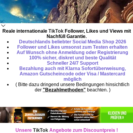
Reale internationale
TikTok
Follower, Likes und Views mit
Nachfüll Garantie.
Deutschlands beliebter Social Media Shop 2026
Follower und Likes umsonst zum Testen erhalten
Auf Wunsch ohne Anmeldung oder Registrierung
100% sicher, diskret und beste Qualität
Schneller 24/7 Support
Bezahlung auch mit Klarna Sofortüberweisung,
Amazon Gutscheincode oder Visa / Mastercard
möglich
( Bitte dazu dringend unsere Bedingungen hinsichtlich
der
"Bezahlmethoden"
beachten. )
Unsere
TikTok
Angebote zum Discountpreis !