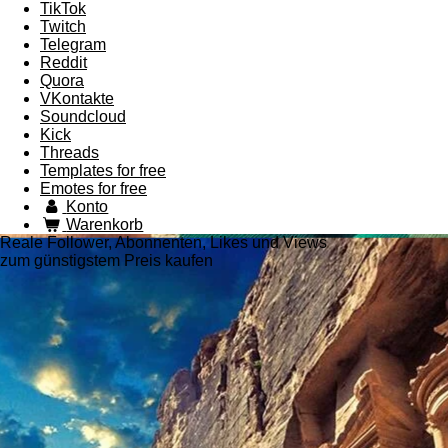
TikTok
Twitch
Telegram
Reddit
Quora
VKontakte
Soundcloud
Kick
Threads
Templates for free
Emotes for free
Konto
Warenkorb
Reale Follower, Abonnenten, Likes und Views
zum günstigstem Preis kaufen