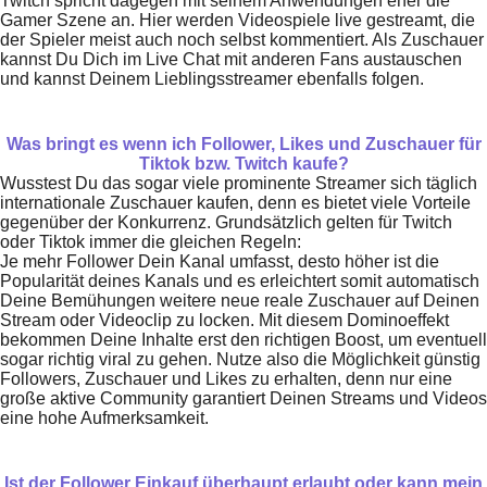
Twitch spricht dagegen mit seinem Anwendungen eher die
Gamer Szene an. Hier werden Videospiele live gestreamt, die
der Spieler meist auch noch selbst kommentiert. Als Zuschauer
kannst Du Dich im Live Chat mit anderen Fans austauschen
und kannst Deinem Lieblingsstreamer ebenfalls folgen.
Was bringt es wenn ich Follower, Likes und Zuschauer für
Tiktok bzw. Twitch kaufe?
Wusstest Du das sogar viele prominente Streamer sich täglich
internationale Zuschauer kaufen, denn es bietet viele Vorteile
gegenüber der Konkurrenz. Grundsätzlich gelten für Twitch
oder Tiktok immer die gleichen Regeln:
Je mehr Follower Dein Kanal umfasst, desto höher ist die
Popularität deines Kanals und es erleichtert somit automatisch
Deine Bemühungen weitere neue reale Zuschauer auf Deinen
Stream oder Videoclip zu locken. Mit diesem Dominoeffekt
bekommen Deine Inhalte erst den richtigen Boost, um eventuell
sogar richtig viral zu gehen. Nutze also die Möglichkeit günstig
Followers, Zuschauer und Likes zu erhalten, denn nur eine
große aktive Community garantiert Deinen Streams und Videos
eine hohe Aufmerksamkeit.
Ist der Follower Einkauf überhaupt erlaubt oder kann mein