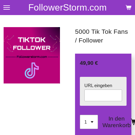
FollowerStorm.com
Zum
Hauptinhalt
springen
5000 Tik Tok Fans
/ Follower
49,90 €
URL eingeben
In den
Warenkorb