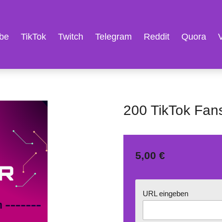
be
TikTok
Twitch
Telegram
Reddit
Quora
200 TikTok Fans
5,00 €
URL eingeben