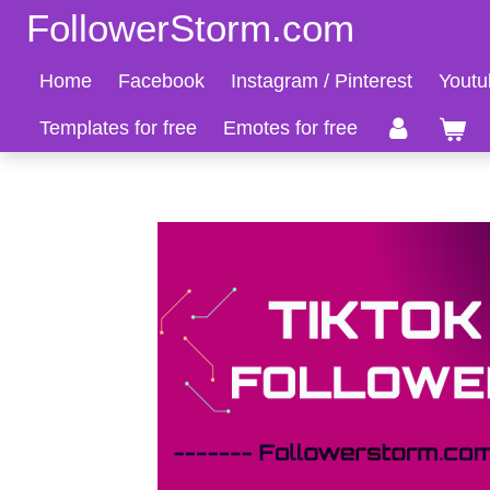
FollowerStorm.com
Zum
Hauptinhalt
Home
Facebook
Instagram / Pinterest
Youtu
springen
Templates for free
Emotes for free