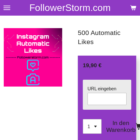
FollowerStorm.com
Zum
Hauptinhalt
springen
500 Automatic
Likes
19,90 €
URL eingeben
In den
Warenkorb