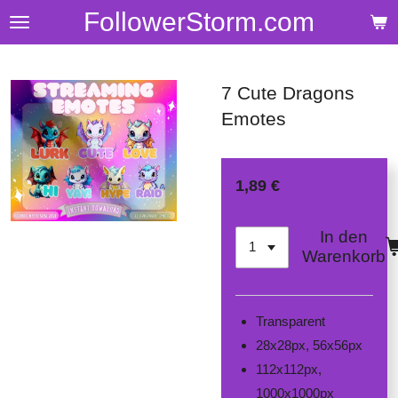
FollowerStorm.com
Zum
Hauptinhalt
springen
7 Cute Dragons
Emotes
1,89 €
In den
Warenkorb
Transparent
28x28px, 56x56px
112x112px,
1000x1000px