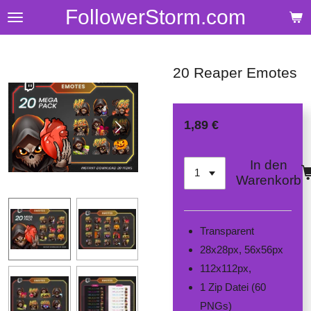
FollowerStorm.com
Zum
Hauptinhalt
springen
20 Reaper Emotes
1,89 €
In den
Warenkorb
Transparent
28x28px, 56x56px
112x112px,
1 Zip Datei (60
PNGs)