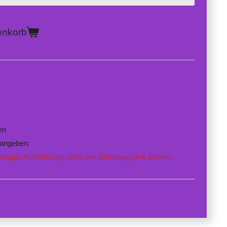
enkorb
en
 angeben.
tändigen Auslieferung nicht den Einladungslink ändern.