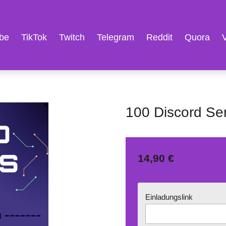
be
TikTok
Twitch
Telegram
Reddit
Quora
100 Discord Se
14,90 €
Einladungslink