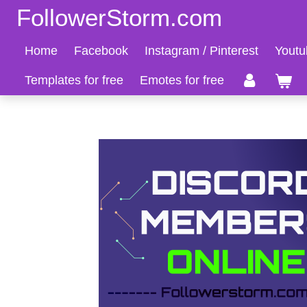
FollowerStorm.com
Zum
Hauptinhalt
Home
Facebook
Instagram / Pinterest
Youtu
springen
Templates for free
Emotes for free