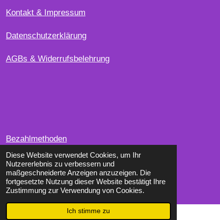
Kontakt & Impressum
Datenschutzerklärung
AGBs & Widerrufsbelehrung
Bezahlmethoden
Diese Website verwendet Cookies, um Ihr
Nutzererlebnis zu verbessern und
F
I
maßgeschneiderte Anzeigen anzuzeigen. Die
a
n
fortgesetzte Nutzung dieser Website bestätigt Ihre
© 2026
FollowerStorm.com
c
s
Zustimmung zur Verwendung von Cookies.
e
t
b
a
Ich stimme zu
o
g